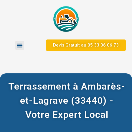
Devis Gratuit au ​05 33 06 06 73
Zones d’Intervention
Nos Réalisations
Terrassement à Ambarès-
et-Lagrave (33440) -
Votre Expert Local