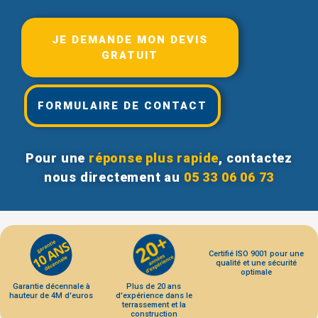
JE DEMANDE MON DEVIS
GRATUIT
FORMULAIRE DE CONTACT
Pour une
réponse plus rapide
, contactez
nous directement au
05 33 06 06 73
Certifié ISO 9001 pour une
qualité et une sécurité
optimale
Garantie décennale à
Plus de 20 ans
hauteur de 4M d'euros
d'expérience dans le
terrassement et la
construction