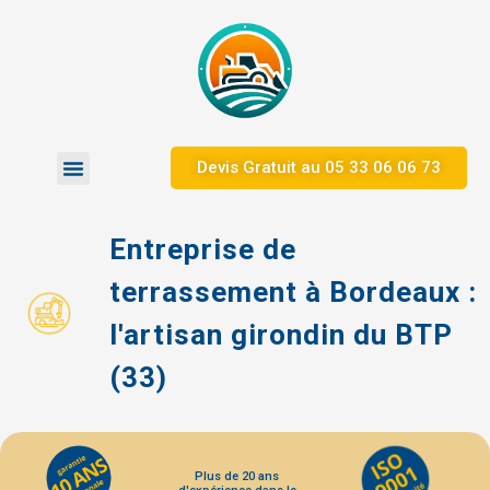
Devis Gratuit au ​05 33 06 06 73
Zones d’Intervention
Nos Réalisations
Entreprise de
terrassement à Bordeaux :
l'artisan girondin du BTP
(33)
Plus de 20 ans