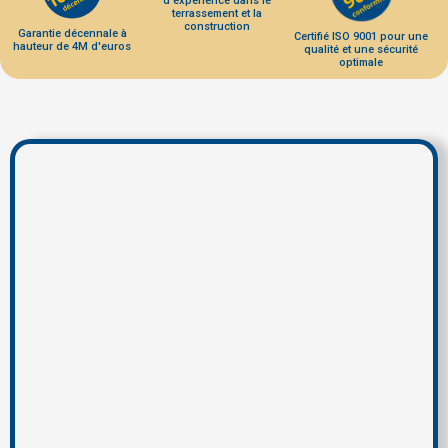
d'expérience dans le
terrassement et la
construction
Garantie décennale à
Certifié ISO 9001 pour une
hauteur de 4M d'euros
qualité et une sécurité
optimale