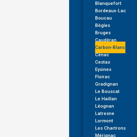
Blanquefort
Bordeaux-Lac
Boucau
Bègles
Bruges
Caudéran
Carbon-Blanc
Cénac
Cestas
Eysines
Floirac
Gradignan
Le Bouscat
Le Haillan
Léognan
Latresne
Lormont
Les Chartrons
Mérignac