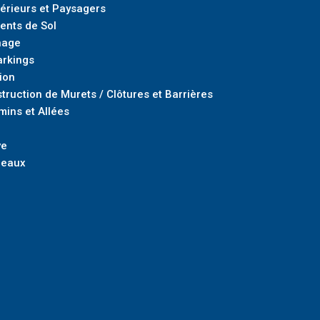
rieurs et Paysagers
ents de Sol
nage
arkings
ion
truction de Murets / Clôtures et Barrières
mins et Allées
ve
deaux