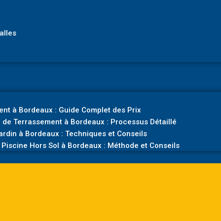
alles
nt à Bordeaux : Guide Complet des Prix
 de Terrassement à Bordeaux : Processus Détaillé
rdin à Bordeaux : Techniques et Conseils
Piscine Hors Sol à Bordeaux : Méthode et Conseils