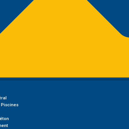
ral
 Piscines
Béton
ment