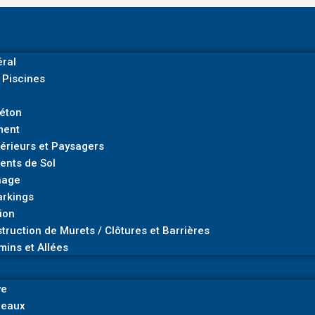
ral
 Piscines
Béton
ment
rieurs et Paysagers
ents de Sol
nage
arkings
ion
truction de Murets / Clôtures et Barrières
mins et Allées
ve
deaux