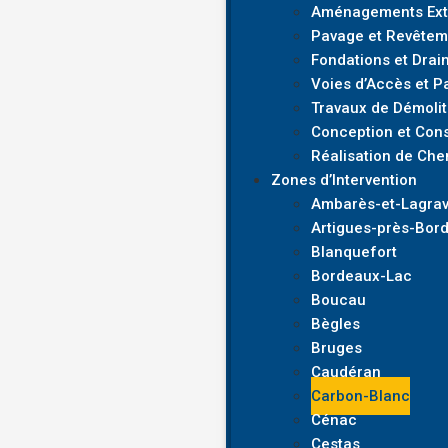
Aménagements Exté
Pavage et Revêtem
Fondations et Drai
Voies d’Accès et P
Travaux de Démolit
Conception et Cons
Réalisation de Che
Zones d’Intervention
Ambarès-et-Lagra
Artigues-près-Bor
Blanquefort
Bordeaux-Lac
Boucau
Bègles
Bruges
Caudéran
Carbon-Blanc
Cénac
Cestas