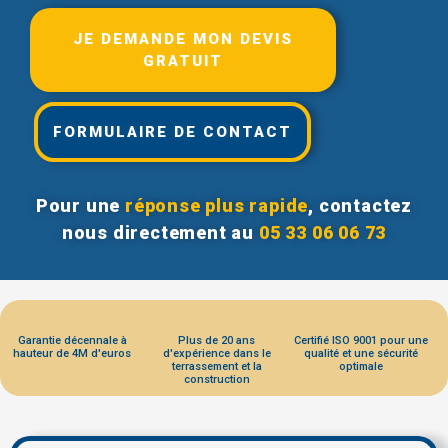
JE DEMANDE MON DEVIS
GRATUIT
FORMULAIRE DE CONTACT
Pour une
réponse plus rapide
, contactez
nous directement au
05 33 06 06 73
Garantie décennale à
Plus de 20 ans
Certifié ISO 9001 pour une
hauteur de 4M d'euros
d'expérience dans le
qualité et une sécurité
terrassement et la
optimale
construction