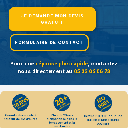
JE DEMANDE MON DEVIS
GRATUIT
FORMULAIRE DE CONTACT
Pour une
réponse plus rapide
, contactez
nous directement au
05 33 06 06 73
Garantie décennale à
Plus de 20 ans
Certifié ISO 9001 pour une
hauteur de 4M d'euros
d'expérience dans le
qualité et une sécurité
terrassement et la
optimale
construction