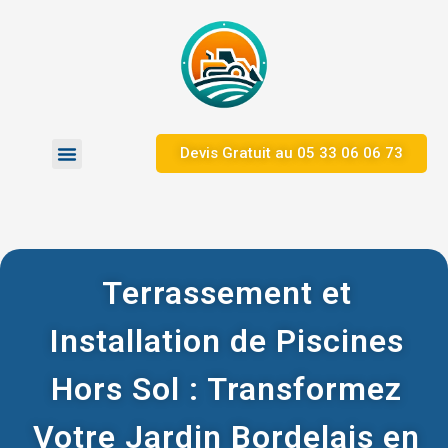
Devis Gratuit au ​05 33 06 06 73
Zones d’Intervention
Nos Réalisations
Terrassement et
Installation de Piscines
Hors Sol : Transformez
Votre Jardin Bordelais en