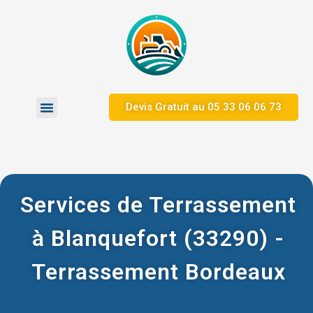
Devis Gratuit au ​05 33 06 06 73
Zones d’Intervention
Nos Réalisations
Services de Terrassement
à Blanquefort (33290) -
Terrassement Bordeaux