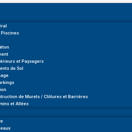
ral
 Piscines
Béton
ment
rieurs et Paysagers
ents de Sol
nage
arkings
ion
truction de Murets / Clôtures et Barrières
mins et Allées
ve
deaux