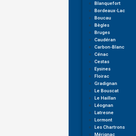
Blanquefort
Bordeaux-Lac
Boucau
Bègles
Bruges
Caudéran
Carbon-Blanc
Cénac
Cestas
Eysines
Floirac
Gradignan
Le Bouscat
Le Haillan
Léognan
Latresne
Lormont
Les Chartrons
Mérignac