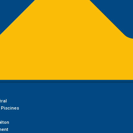
ral
 Piscines
Béton
ment