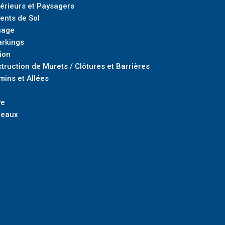
rieurs et Paysagers
ents de Sol
nage
arkings
ion
truction de Murets / Clôtures et Barrières
mins et Allées
ve
deaux