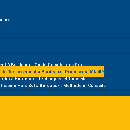
alles
nt à Bordeaux : Guide Complet des Prix
 de Terrassement à Bordeaux : Processus Détaillé
rdin à Bordeaux : Techniques et Conseils
Piscine Hors Sol à Bordeaux : Méthode et Conseils