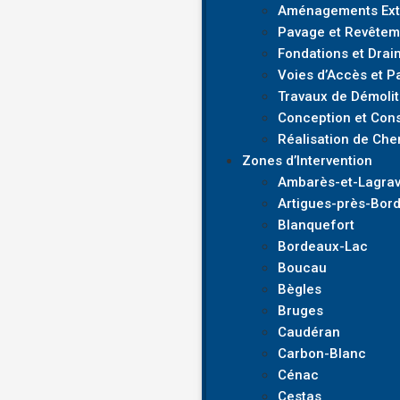
Aménagements Exté
Pavage et Revêtem
Fondations et Drai
Voies d’Accès et P
Travaux de Démolit
Conception et Cons
Réalisation de Che
Zones d’Intervention
Ambarès-et-Lagra
Artigues-près-Bor
Blanquefort
Bordeaux-Lac
Boucau
Bègles
Bruges
Caudéran
Carbon-Blanc
Cénac
Cestas